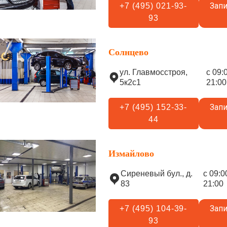
Запи
+7 (495) 021-93-
93
Солнцево
ул. Главмосстроя,
с 09:
5к2с1
21:00
Запи
+7 (495) 152-33-
44
Измайлово
Сиреневый бул., д.
с 09:0
83
21:00
Запи
+7 (495) 104-39-
93