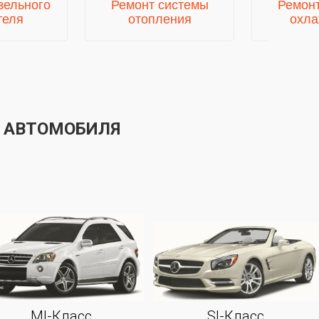
зельного
Ремонт системы
Ремон
теля
отопления
охла
 АВТОМОБИЛЯ
Ml-Класс
Sl-Класс