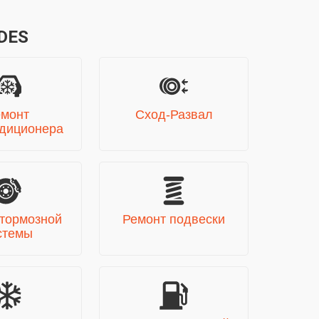
DES
монт
Сход-Развал
ндиционера
 тормозной
Ремонт подвески
стемы