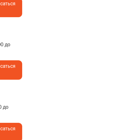
саться
00 до
саться
0 до
саться