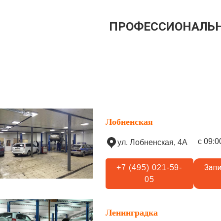
ПРОФЕССИОНАЛЬН
Лобненская
с 09:0
ул. Лобненская, 4А
Запи
+7 (495) 021-59-
05
Ленинградка