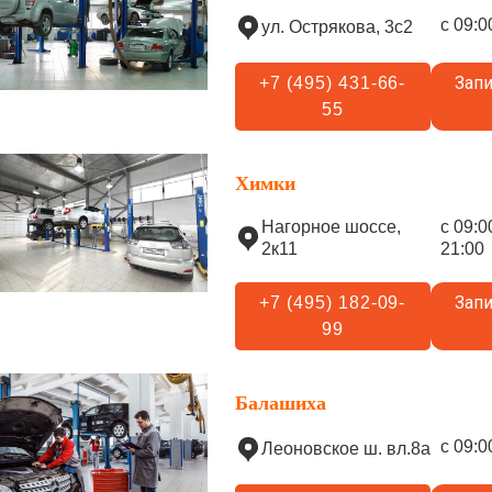
с 09:0
ул. Острякова, 3с2
Запи
+7 (495) 431-66-
55
Химки
Нагорное шоссе,
с 09:0
2к11
21:00
Запи
+7 (495) 182-09-
99
Балашиха
с 09:0
Леоновское ш. вл.8а