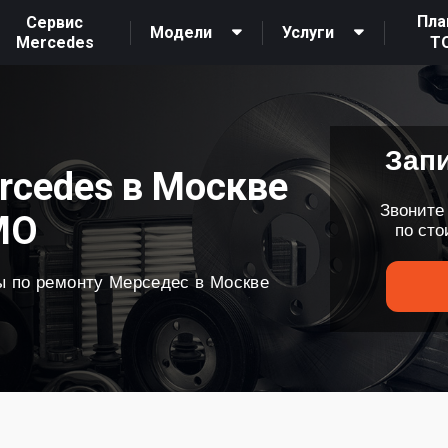
Пла
Сервис
Модели
Услуги
Mercedes
Т
Зап
rcedes в Москве
Звоните
МО
по ст
 по ремонту Мерседес в Москве